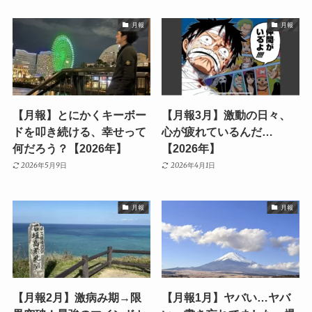
月報
月報
【月報】とにかくキーボー
【月報3月】激動の日々、
ドを叩き続ける、幸せって
心が疲れているんだ…
何だろう？【2026年】
【2026年】
2026年5月9日
2026年4月1日
月報
月報
【月報2月】激病み期→限
【月報1月】ヤバい…ヤバ