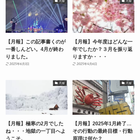
月報
月報
【月報】この記事書くのが
【月報】今年度はどんな一
一番しんどい。4月が終わ
年でしたか？３月を振り返
りました。
りますか・・・
2025年6月1日
2025年4月6日
月報
月報
【月報】極寒の2月でした
【月報】2025年1月終了…
ね・・・地獄の一丁目へよ
その行動の最終目標・行動
うこそ。
原理は何か？