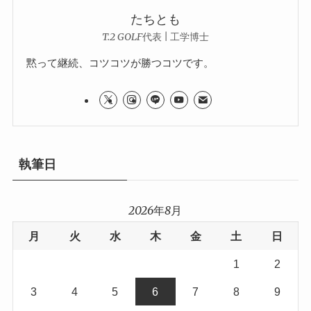
たちとも
T.2 GOLF代表 | 工学博士
黙って継続、コツコツが勝つコツです。
執筆日
2026年8月
月
火
水
木
金
土
日
1
2
3
4
5
6
7
8
9