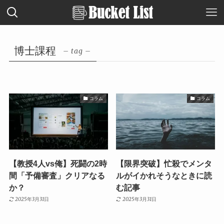
博士課程
– tag –
コラム
コラム
【教授4人vs俺】死闘の2時
【限界突破】忙殺でメンタ
間「予備審査」クリアなる
ルがイかれそうなときに読
か？
む記事
2025年3月31日
2025年3月31日