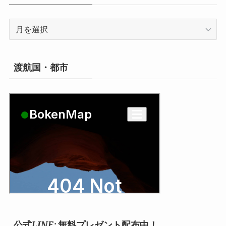
ア
ー
カ
イ
渡航国・都市
ブ
公式LINE: 無料プレゼント配布中！