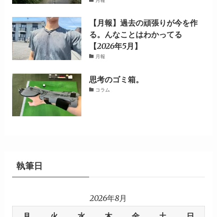
月報
【月報】過去の頑張りが今を作
る。んなことはわかってる
【2026年5月】
月報
思考のゴミ箱。
コラム
執筆日
2026年8月
月
火
水
木
金
土
日