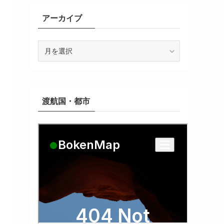
アーカイブ
ア
ー
カ
イ
ブ
渡航国・都市