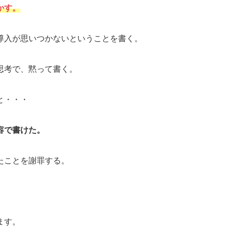
かす。
導入が思いつかないということを書く。
思考で、黙って書く。
と・・・
容で書けた。
たことを謝罪する。
ます。