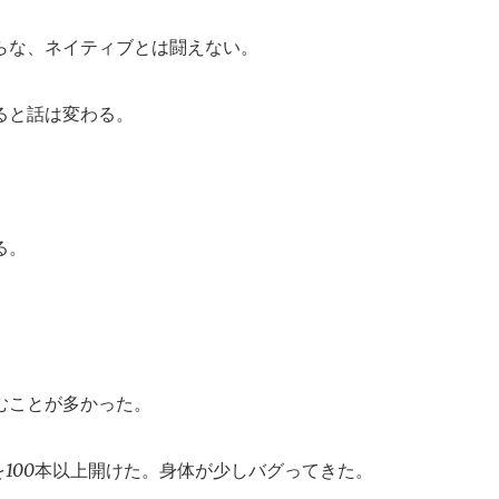
らな、ネイティブとは闘えない。
ると話は変わる。
る。
むことが多かった。
を100本以上開けた。身体が少しバグってきた。