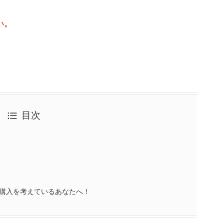
い。
目次
購入を考えているあなたへ！