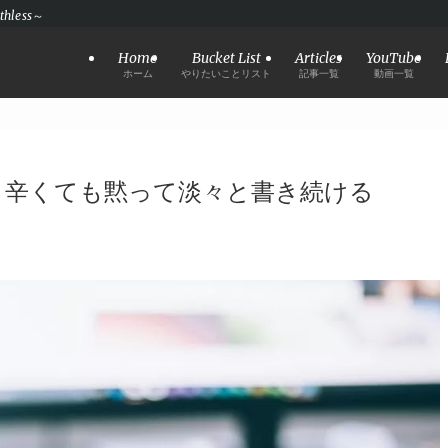
hless～
Home
Bucket List
Articles
YouTube
ホーム
やりたいことリスト
記事一覧
動画一覧
。辛くても黙って淡々と書き続ける