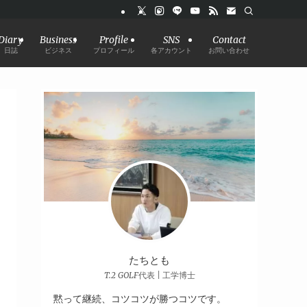
Diary
Business
Profile
SNS
Contact
日誌
ビジネス
プロフィール
各アカウント
お問い合わせ
たちとも
T.2 GOLF代表 | 工学博士
黙って継続、コツコツが勝つコツです。