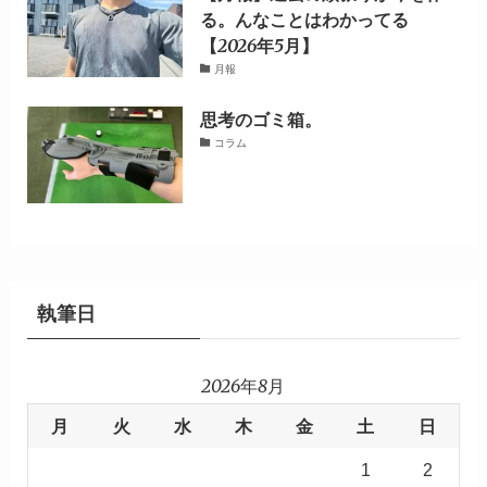
る。んなことはわかってる
【2026年5月】
月報
思考のゴミ箱。
コラム
執筆日
2026年8月
月
火
水
木
金
土
日
1
2