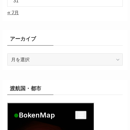
31
« 7月
アーカイブ
ア
ー
カ
イ
ブ
渡航国・都市