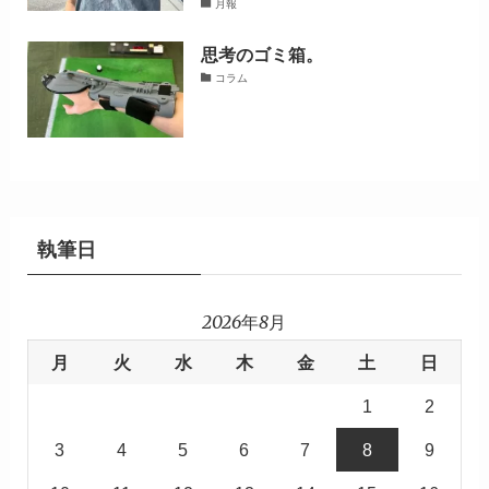
月報
思考のゴミ箱。
コラム
執筆日
2026年8月
月
火
水
木
金
土
日
1
2
3
4
5
6
7
8
9