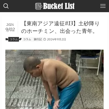
【東南アジア遠征#13】土砂降り
2024
9/02
のホーチミン、出会った青年。
コラム
コラム
旅行記
2024年9月2日