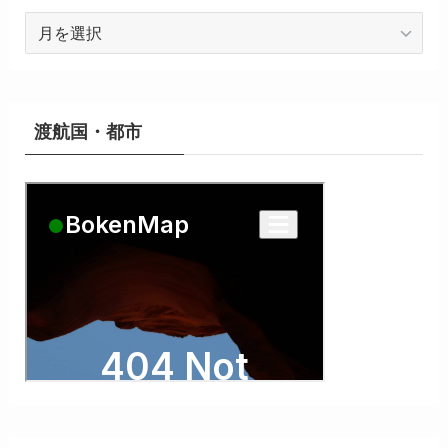
ア
ー
カ
イ
ブ
渡航国・都市