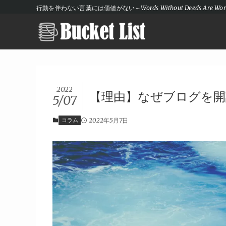
行動を伴わない言葉には価値がない～Words Without Deeds Are Wort
2022
【理由】なぜブログを開
5/07
コラム
2022年5月7日