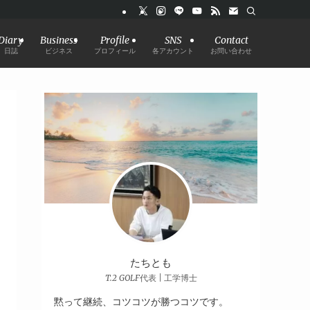
Diary
Business
Profile
SNS
Contact
日誌
ビジネス
プロフィール
各アカウント
お問い合わせ
たちとも
T.2 GOLF代表 | 工学博士
黙って継続、コツコツが勝つコツです。