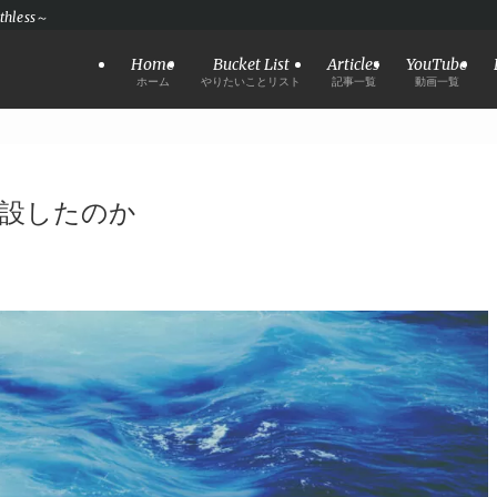
hless～
Home
Bucket List
Articles
YouTube
ホーム
やりたいことリスト
記事一覧
動画一覧
設したのか