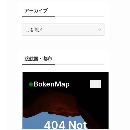
アーカイブ
ア
ー
カ
イ
ブ
渡航国・都市