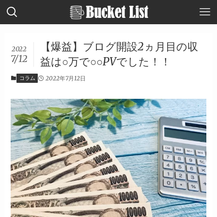
【爆益】ブログ開設2ヵ月目の収
2022
7/12
益は○万で○○PVでした！！
コラム
2022年7月12日