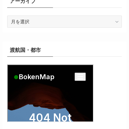
アーカイブ
ア
ー
カ
イ
ブ
渡航国・都市