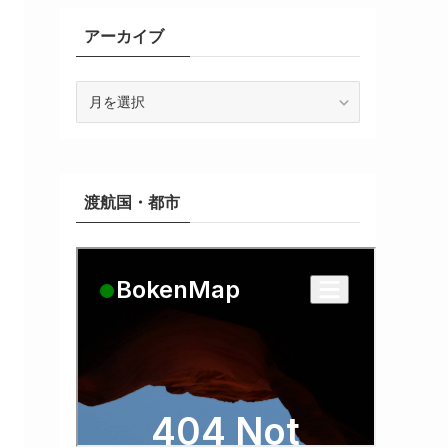
アーカイブ
ア
ー
カ
イ
ブ
渡航国・都市