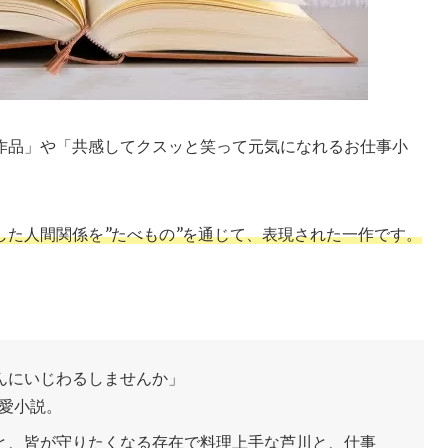
作品
」や
「共感してクスッと笑って元気になれるお仕事小
、
した人間関係を”たべもの”を通じて、表現された一作です。
んにいじわるしませんか」
愛小説。
と、皆が守りたくなる存在で料理上手な芦川と、仕事