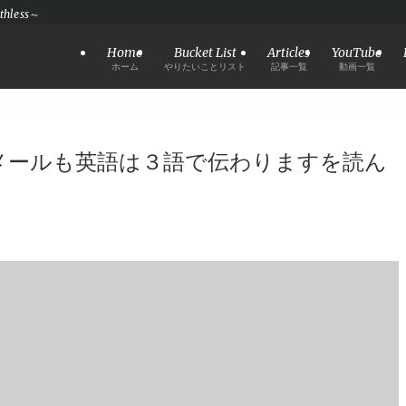
hless～
Home
Bucket List
Articles
YouTube
ホーム
やりたいことリスト
記事一覧
動画一覧
メールも英語は３語で伝わりますを読ん