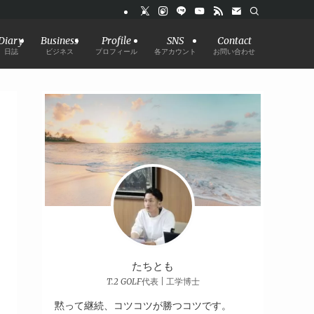
Diary
Business
Profile
SNS
Contact
日誌
ビジネス
プロフィール
各アカウント
お問い合わせ
たちとも
T.2 GOLF代表 | 工学博士
黙って継続、コツコツが勝つコツです。