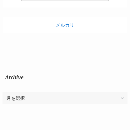
メルカリ
Archive
Archive
©
たちとものBucket List