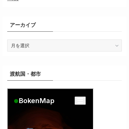
アーカイブ
ア
ー
カ
イ
ブ
渡航国・都市