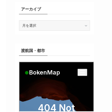
アーカイブ
ア
ー
カ
イ
ブ
渡航国・都市