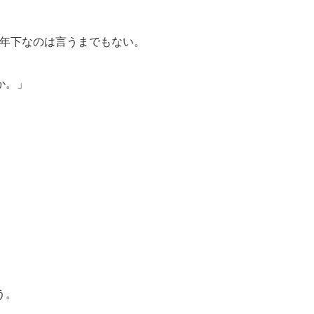
に年下なのは言うまでもない。
か。」
う。