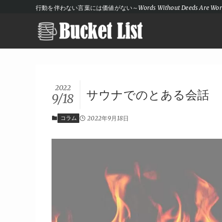
行動を伴わない言葉には価値がない～Words Without Deeds Are Wort
2022
サウナでのとある会話
9/18
コラム
2022年9月18日