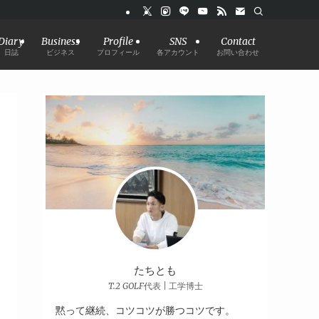
Diary
Business
Profile
SNS
Contact
日誌
ビジネス
プロフィール
各アカウント
お問い合わせ
たちとも
T.2 GOLF代表 | 工学博士
黙って継続、コツコツが勝つコツです。