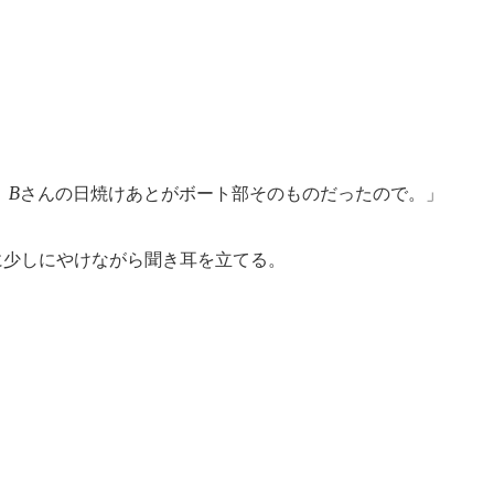
」
、Bさんの日焼けあとがボート部そのものだったので。」
に少しにやけながら聞き耳を立てる。