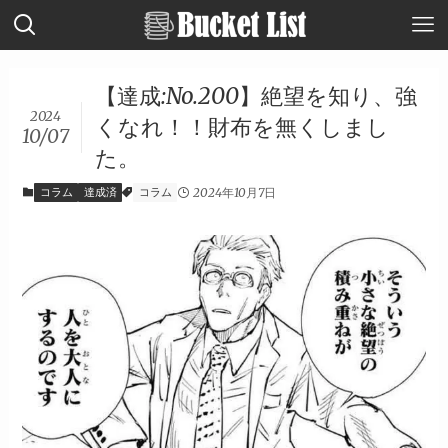
【達成:No.200】絶望を知り、強
2024
くなれ！！財布を無くしまし
10/07
た。
コラム
達成済
コラム
2024年10月7日