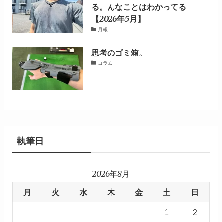
る。んなことはわかってる
【2026年5月】
月報
思考のゴミ箱。
コラム
執筆日
2026年8月
月
火
水
木
金
土
日
1
2