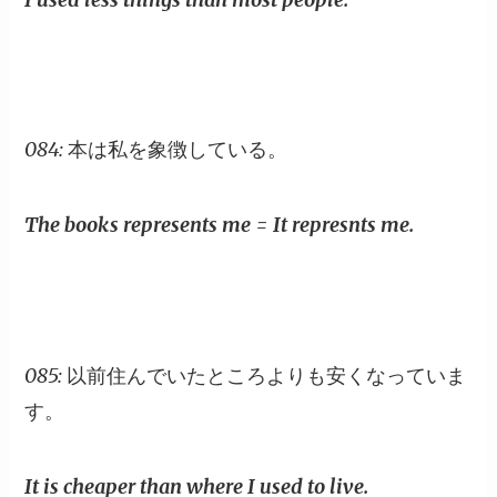
084: 本は私を象徴している。
The books represents me = It represnts me.
085: 以前住んでいたところよりも安くなっていま
す。
It is cheaper than where I used to live.