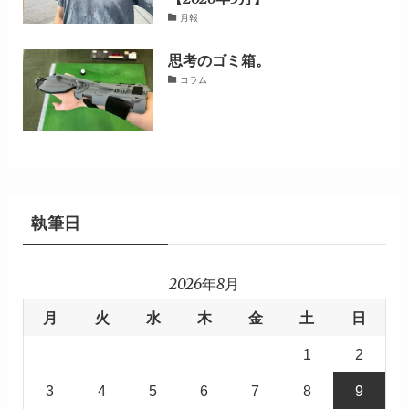
月報
思考のゴミ箱。
コラム
執筆日
2026年8月
月
火
水
木
金
土
日
1
2
3
4
5
6
7
8
9