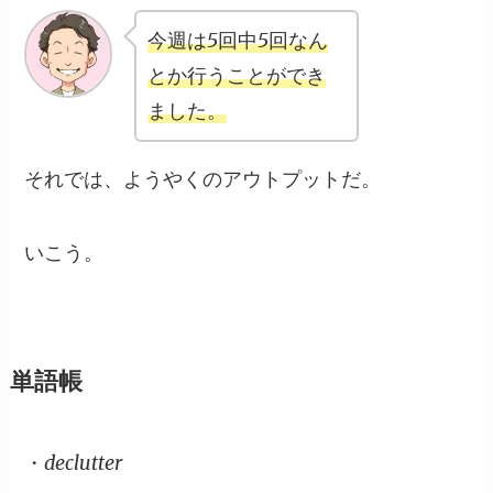
今週は5回中5回なん
とか行うことができ
ました。
それでは、ようやくのアウトプットだ。
いこう。
単語帳
・declutter