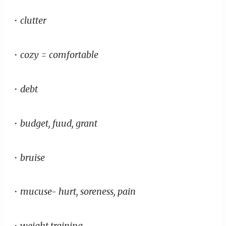
・clutter
・cozy = comfortable
・debt
・budget, fuud, grant
・bruise
・mucuse- hurt, soreness, pain
・weight training