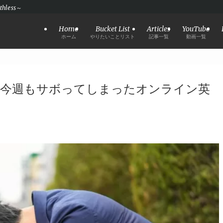
hless～
Home
Bucket List
Articles
YouTube
ホーム
やりたいことリスト
記事一覧
動画一覧
】今週もサボってしまったオンライン英