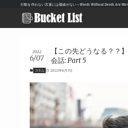
行動を伴わない言葉には価値がない～Words Without Deeds Are Wort
【この先どうなる？？
2022
6/07
会話: Part 5
コラム
2022年6月7日