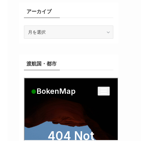
アーカイブ
ア
ー
カ
イ
ブ
渡航国・都市