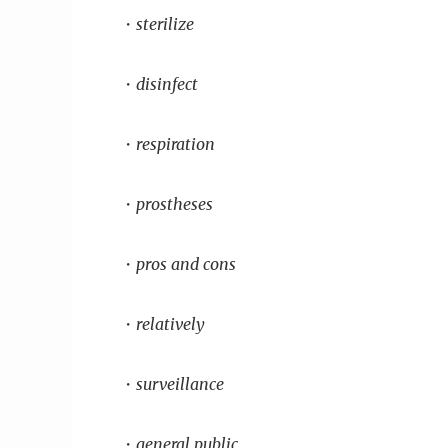
・sterilize
・disinfect
・respiration
・prostheses
・pros and cons
・relatively
・surveillance
・general public