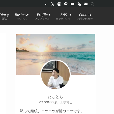
Diary
Business
Profile
SNS
Contact
日誌
ビジネス
プロフィール
各アカウント
お問い合わせ
たちとも
T.2 GOLF代表 | 工学博士
黙って継続、コツコツが勝つコツです。