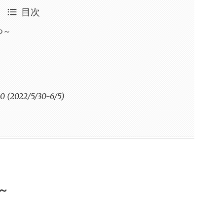
目次
つ～
022/5/30-6/5)
～