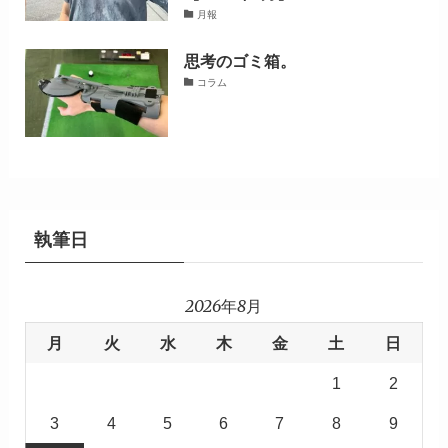
月報
思考のゴミ箱。
コラム
執筆日
2026年8月
月
火
水
木
金
土
日
1
2
3
4
5
6
7
8
9