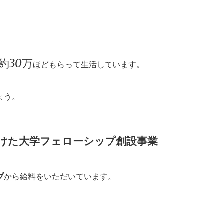
約30万
ほどもらって生活しています。
ょう。
けた大学フェローシップ創設事業
プ
から給料をいただいています。
、