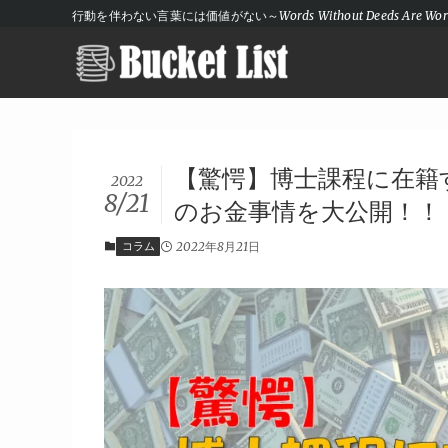
行動を伴わない言葉には価値がない～Words Without Deeds Are Wort
【驚愕】博士課程に在籍
2022
8/21
のお金事情を大公開！！
コラム
2022年8月21日