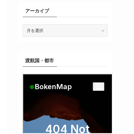
アーカイブ
ア
ー
カ
イ
ブ
渡航国・都市