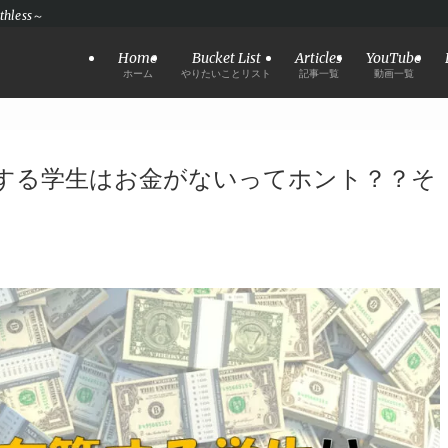
hless～
Home
Bucket List
Articles
YouTube
ホーム
やりたいことリスト
記事一覧
動画一覧
する学生はお金がないってホント？？そ