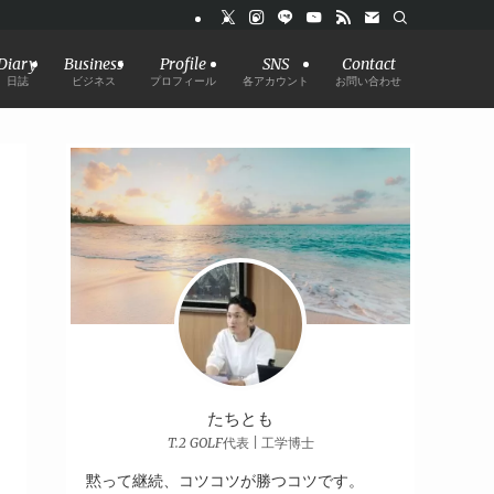
Diary
Business
Profile
SNS
Contact
日誌
ビジネス
プロフィール
各アカウント
お問い合わせ
たちとも
T.2 GOLF代表 | 工学博士
黙って継続、コツコツが勝つコツです。