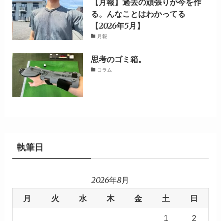
【月報】過去の頑張りが今を作
る。んなことはわかってる
【2026年5月】
月報
思考のゴミ箱。
コラム
執筆日
2026年8月
月
火
水
木
金
土
日
1
2