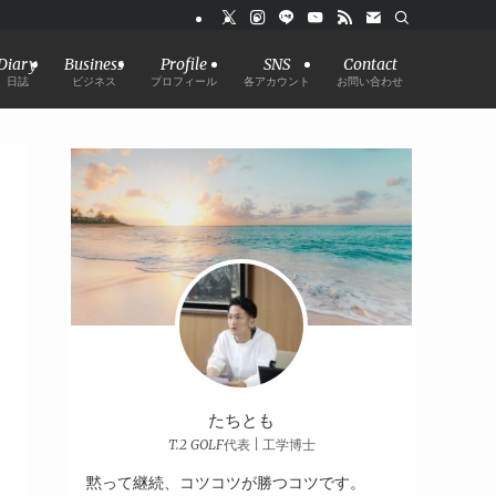
Diary
Business
Profile
SNS
Contact
日誌
ビジネス
プロフィール
各アカウント
お問い合わせ
たちとも
T.2 GOLF代表 | 工学博士
黙って継続、コツコツが勝つコツです。