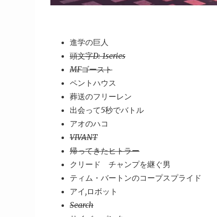
進学の巨人
頭文字D: 1series
MFゴースト
ペントハウス
葬送のフリーレン
出会って5秒でバトル
アオのハコ
VIVANT
帰ってきたヒトラー
クリード チャンプを継ぐ男
ティム・バートンのコープスプライド
アイ,ロボット
Search