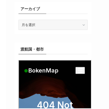
アーカイブ
ア
ー
カ
イ
ブ
渡航国・都市