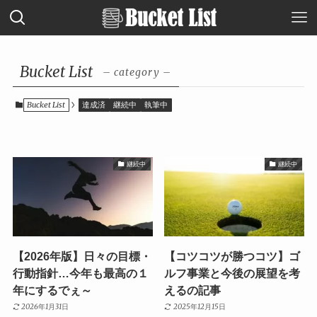
Bucket List
– category –
Bucket List
達成済
継続中
執筆中
継続中
継続中
【2026年版】日々の目標・
【コツコツが勝つコツ】ゴ
行動指針…今年も最高の１
ルフ事業と今後の展望を考
年にするでぇ～
えるの記事
2026年1月31日
2025年12月15日