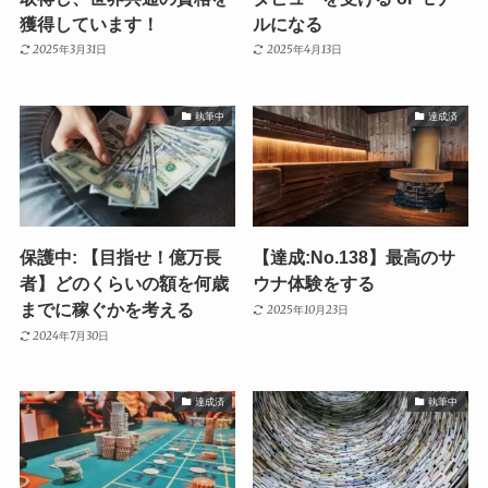
獲得しています！
ルになる
2025年3月31日
2025年4月13日
執筆中
達成済
保護中: 【目指せ！億万長
【達成:No.138】最高のサ
者】どのくらいの額を何歳
ウナ体験をする
までに稼ぐかを考える
2025年10月23日
2024年7月30日
達成済
執筆中