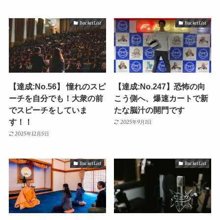
Bucket List
Bucket List
【達成:No.56】 憧れのスピ
【達成:No.247】恐怖の向
ーチを自分でも！大衆の前
こう側へ、爆速カートで新
でスピーチをしていま
たな脳汁の開門です
す！！
2025年9月1日
2025年12月5日
Bucket List
Bucket List