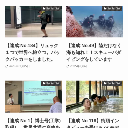
Bucket List
Bucket List
【達成:No.184】リュック
【達成:No.49】陸だけなく
１つで世界へ旅立つ。バッ
海も知れ！！スキューバダ
クパッカーをしました。
イビングをしています
2025年12月15日
2025年3月4日
Bucket List
Bucket List
【達成:No.1】博士号(工学)
【達成:No.118】街頭イン
取得し、世界共通の資格を
タビューを受ける or モデ