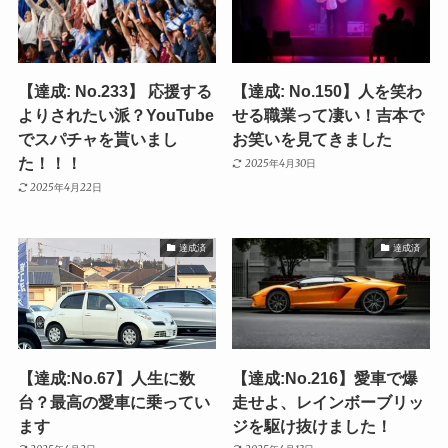
【達成: No.233】 応援する
【達成: No.150】人を笑わ
よりされたい派？YouTube
せる職業って凄い！吉本で
でスパチャを貰いまし
お笑いを見てきました
た！！！
2025年4月30日
2025年4月22日
達成済
達成済
【達成:No.67】人生に数
【達成:No.216】愛車で爆
台？最高の愛車に乗ってい
走せよ、レインボーブリッ
ます
ジを駆け抜けました！