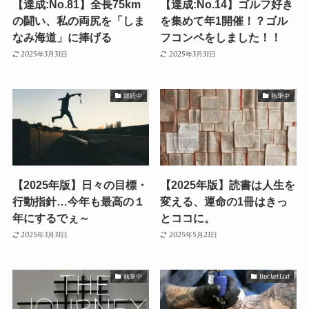
【達成:No.81】全長75km
【達成:No.14】ゴルフ好き
の闘い、私の両尻を「しま
を集めて年1開催！？ゴル
なみ海道」に捧げる
フコンペをしました！！
2025年3月31日
2025年3月31日
継続中
執筆中
【2025年版】日々の目標・
【2025年版】読書は人生を
行動指針…今年も最高の１
変える、運命の1冊はきっ
年にするでぇ～
とココに。
2025年3月31日
2025年5月21日
執筆中
Bucket List