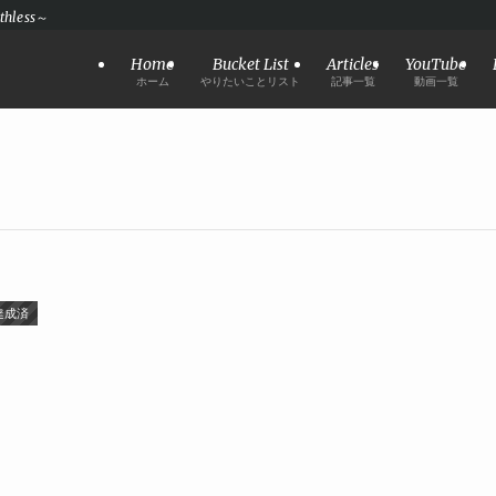
hless～
Home
Bucket List
Articles
YouTube
ホーム
やりたいことリスト
記事一覧
動画一覧
達成済