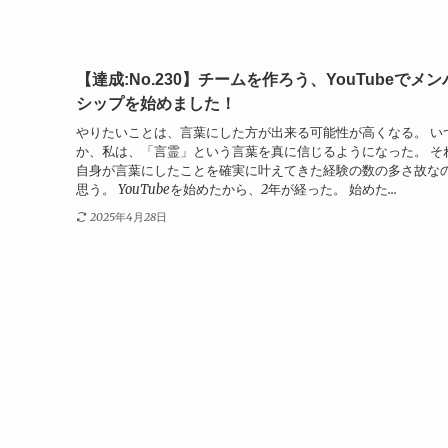
【達成:No.230】チームを作ろう、YouTubeでメ
シップを始めました！
やりたいことは、言葉にした方が出来る可能性が高くなる。 い
か、私は、「言霊」という言葉を真に信じるようになった。 そ
自身が言葉にしたことを確実に叶えてきた経験の数の多さ故な
思う。 YouTubeを始めたから、2年が経った。 始めた...
2025年4月28日