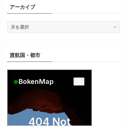
アーカイブ
ア
ー
カ
イ
ブ
渡航国・都市