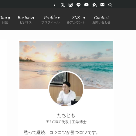
Diary
Business
Profile
SNS
Contact
日誌
ビジネス
プロフィール
各アカウント
お問い合わせ
たちとも
T.2 GOLF代表 | 工学博士
黙って継続、コツコツが勝つコツです。