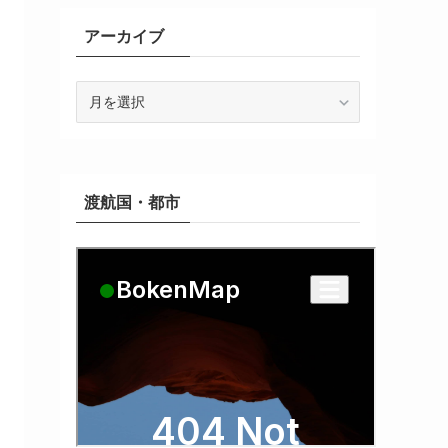
アーカイブ
ア
ー
カ
イ
ブ
渡航国・都市