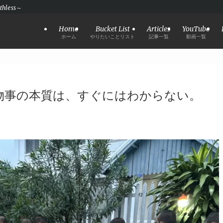
hless～
Home
Bucket List
Articles
YouTube
ホーム
やりたいことリスト
記事一覧
動画一覧
】物事の本質は、すぐにはわからない。