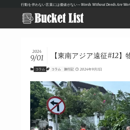
行動を伴わない言葉には価値がない～Words Without Deeds Are Wort
2024
【東南アジア遠征#12
9/01
コラム
コラム
旅行記
2024年9月1日