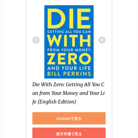
Die With Zero: Getting All You C
an from Your Money and Your Li
fe (English Edition)
Amazonで見る
楽天市場で見る