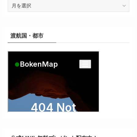
ア
ー
カ
イ
ブ
渡航国・都市