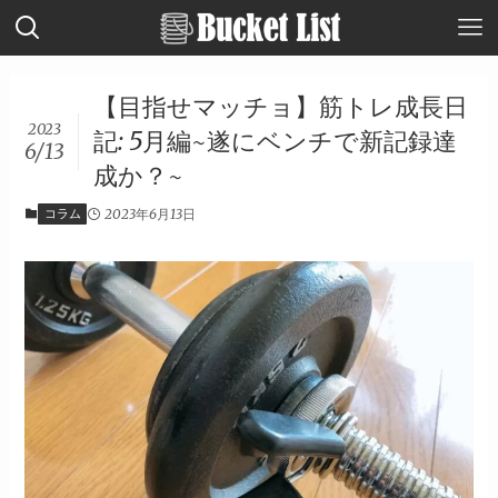
【目指せマッチョ】筋トレ成長日
2023
記: 5月編~遂にベンチで新記録達
6/13
成か？~
コラム
2023年6月13日