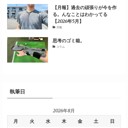
【月報】過去の頑張りが今を作
る。んなことはわかってる
【2026年5月】
月報
思考のゴミ箱。
コラム
執筆日
2026年8月
月
火
水
木
金
土
日