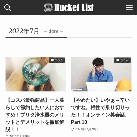
2022年7月
– date –
コラム
コラム
【コスパ最強商品】一人暮
【やめたい】いやぁ～辛い
らしで節約したい人におす
ですね。根性で乗り切りっ
すめ！ブリタ浄水器のメリ
た！！オンライン英会話:
ットとデメリットを徹底解
Part 10
説！！
2023年12月20日
2025年3月31日