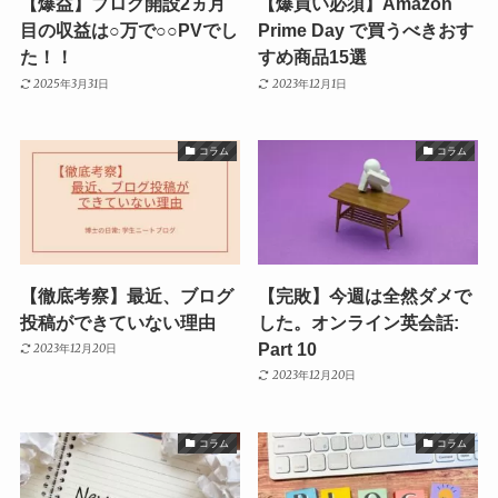
【爆益】ブログ開設2ヵ月
【爆買い必須】Amazon
目の収益は○万で○○PVでし
Prime Day で買うべきおす
た！！
すめ商品15選
2025年3月31日
2023年12月1日
コラム
コラム
【徹底考察】最近、ブログ
【完敗】今週は全然ダメで
投稿ができていない理由
した。オンライン英会話:
Part 10
2023年12月20日
2023年12月20日
コラム
コラム