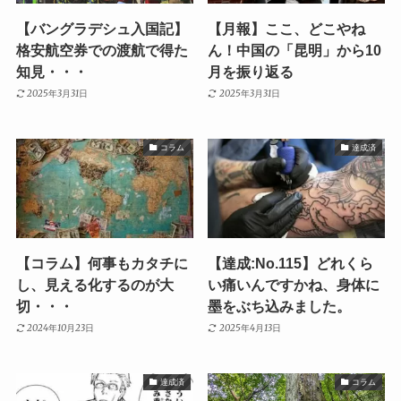
【バングラデシュ入国記】
【月報】ここ、どこやね
格安航空券での渡航で得た
ん！中国の「昆明」から10
知見・・・
月を振り返る
2025年3月31日
2025年3月31日
コラム
達成済
【コラム】何事もカタチに
【達成:No.115】どれくら
し、見える化するのが大
い痛いんですかね、身体に
切・・・
墨をぶち込みました。
2024年10月23日
2025年4月13日
達成済
コラム