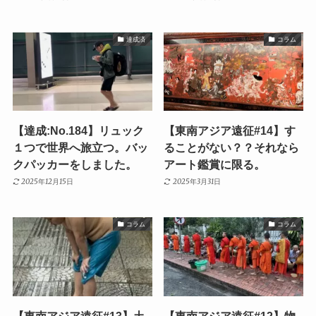
達成済
コラム
【達成:No.184】リュック
【東南アジア遠征#14】す
１つで世界へ旅立つ。バッ
ることがない？？それなら
クパッカーをしました。
アート鑑賞に限る。
2025年12月15日
2025年3月31日
コラム
コラム
【東南アジア遠征#13】土
【東南アジア遠征#12】物