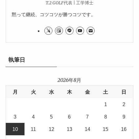
T.2 GOLF代表 | 工学博士
黙って継続、コツコツが勝つコツです。
執筆日
2026年8月
月
火
水
木
金
土
日
1
2
3
4
5
6
7
8
9
10
11
12
13
14
15
16