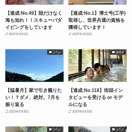
【達成:No.49】陸だけなく
【達成:No.1】博士号(工学)
海も知れ！！スキューバダ
取得し、世界共通の資格を
イビングをしています
獲得しています！
2025年3月4日
2025年3月31日
コラム
達成済
【猛暑月】家で引き籠りた
【達成:No.118】街頭イン
い！？ダメ、絶対。7月を
タビューを受ける or モデ
振り返る
ルになる
2025年3月31日
2025年4月13日
コラム
コラム